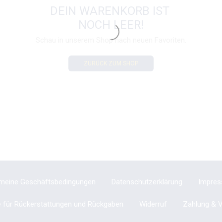
DEIN WARENKORB IST
NOCH LEER!
Schau in unserem Shop nach neuen Favoriten.
ZURÜCK ZUM SHOP
emeine Geschäftsbedingungen
Datenschutzerklärung
Impre
ie für Rückerstattungen und Rückgaben
Widerruf
Zahlung & 