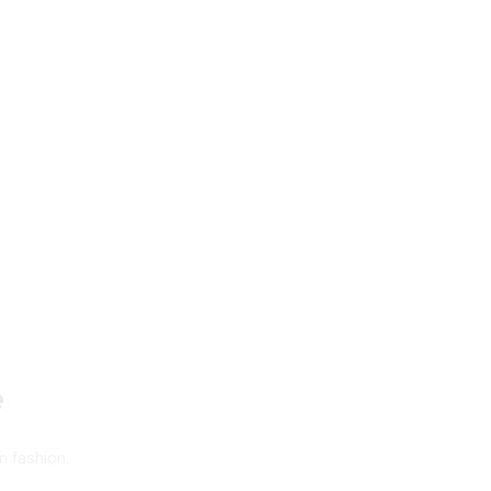
e
n fashion.