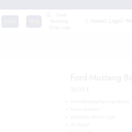
Wa
Login
Suche
Links
Blog
Ford-Mustang B
34,99
€
Ford-Mustang Basecap Mach1
Farbe: schwarz
gesticktes Mach1 Logo
US Import