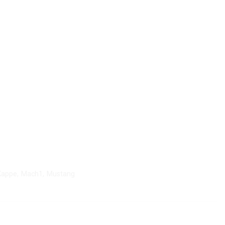
Kappe
,
Mach1
,
Mustang