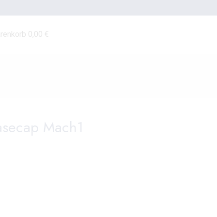
renkorb
0,00
€
asecap Mach1